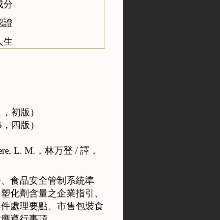
成分
認證
人生
1
，初版）
5
，四版）
re, L. M.
，林万登
/
譯，
冊、食品安全管制系統準
中塑化劑含量之企業指引、
案件處理要點、市售包裝食
示應遵行事項