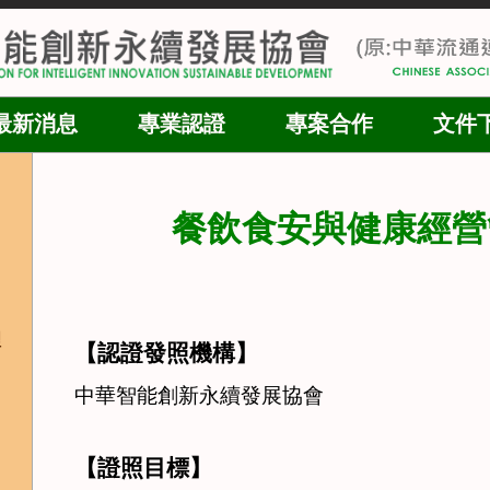
最新消息
專業認證
專案合作
文件
餐飲食安與健康經營
理
【認證發照機構】
中華
智能創新永續發展
協會
【證照目標】