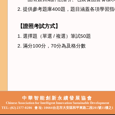
2.
提供參考題庫4
00
題，題目涵蓋各項學習指
【證照考試方式】
1.
選擇題（單選
/
複選）筆試
50
題
2.
滿分
100
分，
70
分為及格分數
中 華 智 能 創 新 永 續 發 展 協 會
Chinese Association for Intelligent Innovation Sustainable Development
TEL: (02) 2377-0286
會 址: 10664台北市大安區和平東路二段201號11樓之1