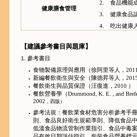
2.
食品機能
健康膳食管理
3.
健康食品
4.
吃出健康
【建議參考書目與題庫】
1.
參考書目
食物製備原理與應用（徐阿里等人，
201
新編餐飲衛生與安全（陳德昇等人，
201
餐飲衛生與品質保證（汪復進，
2010
）
餐飲營養學（
Drummond, K. E. , and Brefe
2002
，四版）
參考法規：餐飲業食材危害分析參考手
則、食品良好衛生規範準則、降低食品
低溫食品物流管制作業指引、食品中毒
品有效日期評估指引、包裝食品營養標