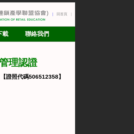
|
回首頁 |
下載
聯絡我們
管理認證
【證照代碼
506512358
】